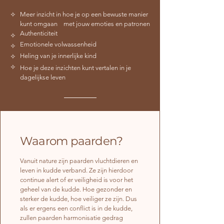
✧
Meer inzicht in hoe je op een bewuste manier
kunt omgaan met jouw emoties en patronen
Authenticiteit
✧
Emotionele volwassenheid
✧
✧
Heling van je innerlijke kind
✧
Hoe je deze inzichten kunt vertalen in je
dagelijkse leven
Waarom paarden?
Vanuit nature zijn paarden vluchtdieren en
leven in kudde verband. Ze zijn hierdoor
continue alert of er veiligheid is voor het
geheel van de kudde. Hoe gezonder en
sterker de kudde, hoe veiliger ze zijn. Dus
als er ergens een conflict is in de kudde,
zullen paarden harmonisatie gedrag