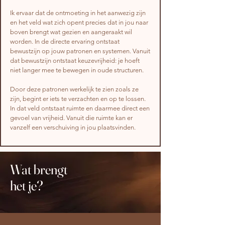
Ik ervaar dat de ontmoeting in het aanwezig zijn
en het veld wat zich opent precies dat in jou naar
boven brengt wat gezien en aangeraakt wil
worden. In de directe ervaring ontstaat
bewustzijn op jouw patronen en systemen. Vanuit
dat bewustzijn ontstaat keuzevrijheid: je hoeft
niet langer mee te bewegen in oude structuren.
Door deze patronen werkelijk te zien zoals ze
zijn, begint er iets te verzachten en op te lossen.
In dat veld ontstaat ruimte en daarmee direct een
gevoel van vrijheid. Vanuit die ruimte kan er
vanzelf een verschuiving in jou plaatsvinden.
Wat brengt
het je?